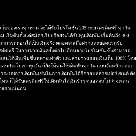
เว็บของเราทุกท่าน จะได้รับโปรโมชั่น 205 com เครดิตฟรี ทุกวัน
เริ่มต้นตั้งแต่สมัครเรียบร้อยจะได้รับทุนเดิมพัน เริ่มต้นถึง 300
ยังสามารถถอนได้เป็นเงินจริง ตลอดจนเมื่อฝากและยอดแรกรับ
เครดิตฟรี ในการฝากเงินครั้งต่อไป อีกหลายโปรโมชั่น ซึ่งสามารถ
้เล่นได้เงินเพิ่มขึ้นหลายเท่าตัว และสามารถถอนเงินเต็ม 100% โดย
เล่นกับเว็บเราทุกวัน ก็ยังให้ทุนใช้เดิมพันทุกวัน แบบจัดหนักตลอด
เข้าระบบการเดิมพันเช่นในการเดิมพันได้อีกรอบหลายเปอร์เซนต์ ดัง
ไหน ก็ได้รับเครดิตฟรีใช้เดิมพันได้เงินรัวๆ ตลอดจนไม่ว่าจะเล่น
ว็บเราแน่นอน