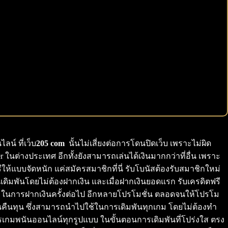
น์ ที่เว็บ
205 com
นั้นไม่เสี่ยงต่อการโดนปิดเว็บ เพราะไม่ผิด
 ในต่างประเทศ อีกทั้งยังสามารถเล่นได้เงินมากกว่าที่อื่น เพราะ
ให้แบบจัดหนัก แค่สมัครสมาชิกที่นี่ รับโบนัสต้องรับสมาชิกใหม่
เดิมพันโดยไม่ต้องฝากเงิน และเมื่อฝากเงินยอดแรก รับเครดิตฟรี
ฟรี ในการฝากเงินครั้งต่อไป อีกหลายโปรโมชั่น ตลอดจนให้โปรโม
นคืนทุน ซึ่งสามารถนำไปใช้ในการเดิมพันทุกเกม โดยไม่ต้องทำ
ริการเกมพนันออนไลน์ทุกรูปแบบ ในขั้นตอนการเดิมพันที่โปร่งใส ตรง