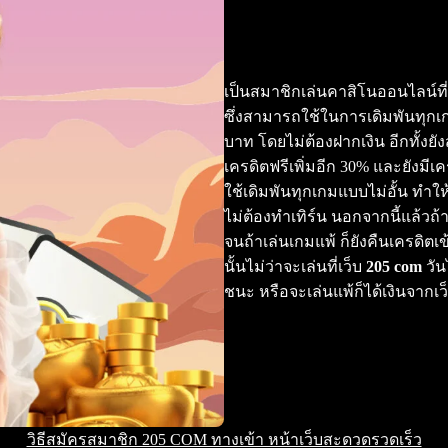
เป็นสมาชิกเล่นคาสิโนออนไลน์ที่
ซึ่งสามารถใช้ในการเดิมพันทุกเกม 
บาท โดยไม่ต้องฝากเงิน อีกทั้ง
เครดิตฟรีเพิ่มอีก 30% และยังมี
ใช้เดิมพันทุกเกมแบบไม่อั้น ทำให
ไม่ต้องทำเทิร์น นอกจากนี้แล้วถ้า
จนถ้าเล่นเกมแพ้ ก็ยังคืนเครดิต
นั้นไม่ว่าจะเล่นที่เว็บ
205 com
วัน
ชนะ หรือจะเล่นแพ้ก็ได้เงินจากเ
วิธีสมัครสมาชิก 205 COM ทางเข้า หน้าเว็บสะดวดรวดเร็ว