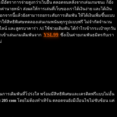
ีอัตราการจ่ายสูงกว่าเว็บอื่น ตลอดจนหลังจากเล่นเกมชนะ ก็ยัง
ค่านายหน้า ส่งผลให้การเล่นที่เว็บของเราได้เงินง่าย และได้เงิน
อกจากนี้แล้วยังสามารถยกระดับการเดิมพัน ให้ได้เงินเพิ่มขึ้นแบบ
เราให้สิทธิพิเศษทดลองเล่นเกมพนันทุกรูปแบบฟรี ไม่จำกัดจำนวน
ไลน์ และสูตรบาคาร่า AI ใช้ช่วยเดิมพัน ได้กำไรเข้ากระเป๋าทุกวัน
YSL99
ถเข้าเล่นเกมเดิมพันจาก
ซึ่งเป็นค่ายเกมพันธมิตรกับเรา
่
ารเดิมพันที่โปร่งใส พร้อมมีสิทธิพิเศษและเครดิตฟรีแบบไม่อั้น
บ
205 com
โดยไม่ต้องทำเทิร์น ตลอดจนยังมีเงื่อนไขไม่ซับซ้อน แค่